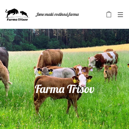
Jsme malá rodinná farma
Farma Třísov