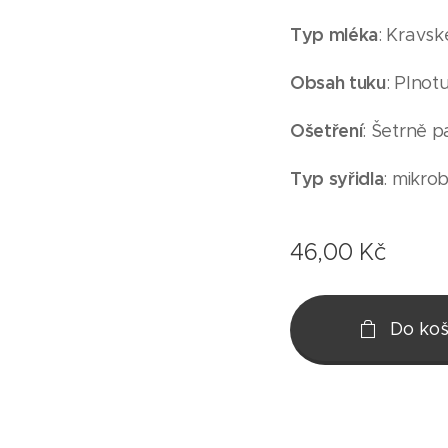
Typ mléka
: Kravsk
Obsah tuku
: Plnot
Ošetření
: Šetrně 
Typ syřidla
: mikrob
46,00
Kč
Do koš