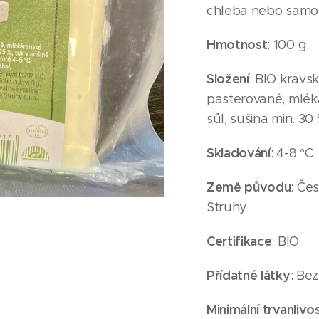
chleba nebo samot
Hmotnost
: 100 g
Složení
: BIO kravs
pasterované, mléká
sůl, sušina min. 30
Skladování
: 4-8 °C
Země původu
: Če
Struhy
Certifikace
: BIO
Přídatné látky
: Be
Minimální trvanlivos