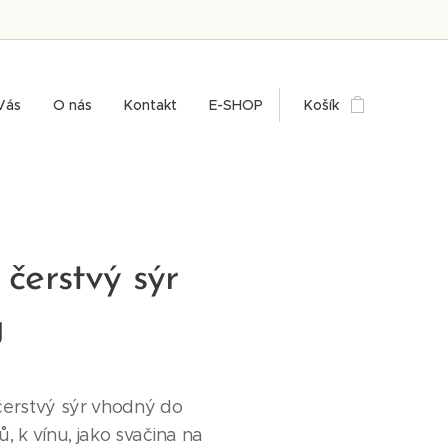
Vás
O nás
Kontakt
E-SHOP
Košík
 čerstvý sýr
g
čerstvý sýr vhodný do
, k vínu, jako svačina na