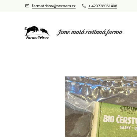
farmatrisov@seznam.cz
+ 420728061408
Jsme malá rodinná farma