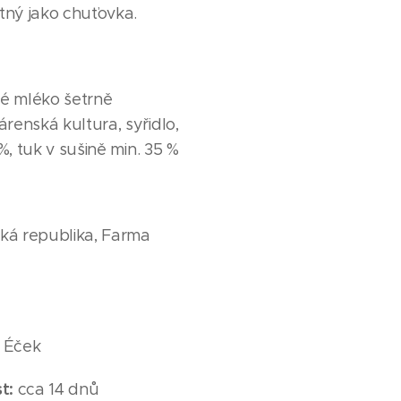
ný jako chuťovka.
ké mléko šetrně
renská kultura, syřidlo,
 %, tuk v sušině min. 35 %
ská republika, Farma
z Éček
t:
cca 14 dnů