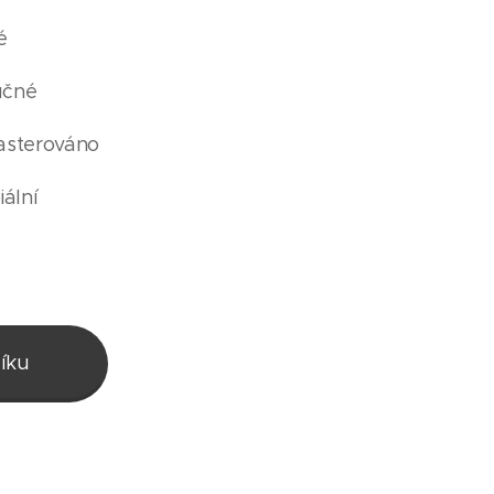
é
učné
pasterováno
iální
íku