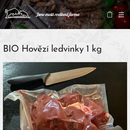
Jsme malá rodinná farma
BIO Hovězí ledvinky 1 kg