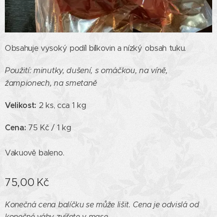
Obsahuje vysoký podíl bílkovin a nízký obsah tuku.
Použití: m
inutky, dušení, s omáčkou, na víně,
žampionech, na smetaně
Velikost:
2 ks, cca 1 kg
Cena:
75
Kč / 1 kg
Vakuově baleno.
75,00
Kč
Konečná cena balíčku se může lišit. Cena je odvislá od
konečné váhy zvířete v mase.